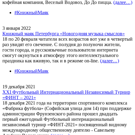
кофейная компания, Веселый Водовоз, До До пицца.
(далее…)
#КнижныйМаяк
3 января 2022
Книжный маяк Петербурга «Новогодняя музыка смыслов»
18 по 20 февраля читатели всех возрастов вот уже в четвертый
раз увидят его свечение. С полудня до полуночи жители,
гости города, и русскоязычные пользователи интернета
смогут окунуться в атмосферу этого интеллектуального
праздника как вживую, так и в режиме on-line.
(далее…)
#КнижныйМаяк
19 декабря 2021
XXI Футбольный Интернациональный Независимый Турнир
«ФИНТ – 2021»
18 декабря 2021 года на территории спортивного комплекса
«Фабрика футбола» (Софийская улица дом 14) при поддержке
администрации Фрунзенского района прошел двадцать
первый ежегодный Футбольный интернациональный
независимый турнир «ФИНТ-2021» посвященный видному
международному общественному деятелю - Савельеву