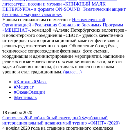
литературы, поэзии и музыки «КНИЖНЫЙ МАЯК
ПЕТЕРБУРГА» в формате ON-SOUND. Тематический акцент
фестиваля «музыка смыслов».
Нашим специалистам совместно с
Некоммерческой
Организацией «Реализация Социально Значимых Программ
«МЕЦЕНАТ»
, командой «Альянс Петербургских волонтеров»
и волонтерского объединения «СВОИ» удалось качественно
интегрироваться в организационный комитет фестиваля и
решить ряд ответственных задач. Обновление брэнд бука,
техническое сопровождение фестиваля, фото съемки,
координация и администрирование мероприятий, написание
релизов и взаимодействие со всеми ветвями власти, все эти
задачи были выполнены, фестиваль прошел на высоком
уровне и стал традиционным.
(далее…)
#КнижныйМаяк
#Меценат
#ОкеанЭмоций
#фестиваль
18 ноября 2020
Cостоялся 20-й юбилейный ежегодный Футбольный
интернациональный независимый турнир «ФИНТ» (2020)
4 ноября 2020 года на стадионе спортивного комплекса